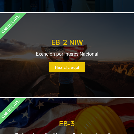
GREEN CARD
EB-2 NIW
Exención por Interés Nacional
Haz clic aquí
GREEN CARD
EB-3