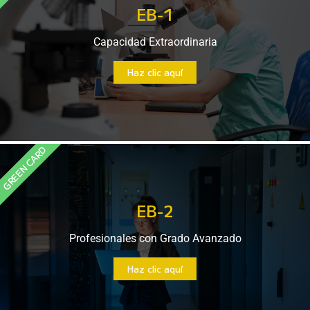
EB-1
Capacidad Extraordinaria
Haz clic aquí
GREEN CARD
EB-2
Profesionales con Grado Avanzado
Haz clic aquí