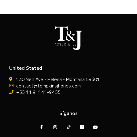
United Stated
130 Neill Ave - Helena - Montana 59601
contact@tompkinsjhones.com
+55 11 91141-9455
Síganos