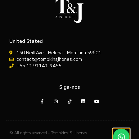
United Stated
130 Neill Ave - Helena - Montana 59601
contact@tompkinsjhones.com
+55 11 91141-9455
Siga-nos
© All rights reserved - Tompkins & Jhones