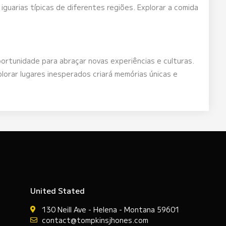
iguarias típicas de diferentes regiões. Explorar a comida
ortunidade para abraçar novas experiências e culturas.
orar lugares inesperados criará memórias únicas e
United Stated
130 Neill Ave - Helena - Montana 59601
contact@tompkinsjhones.com