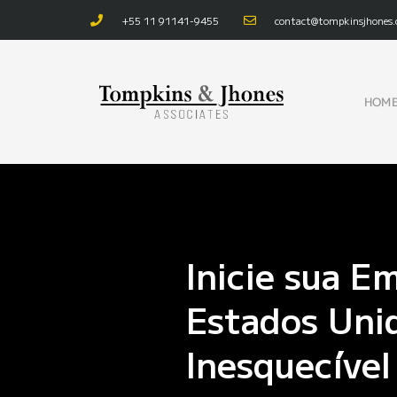
+55 11 91141-9455
contact@tompkinsjhones
HOM
Inicie sua E
Estados Uni
Inesquecível